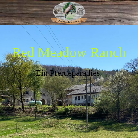
Red Meadow Ranch
Ein Pferdeparadies